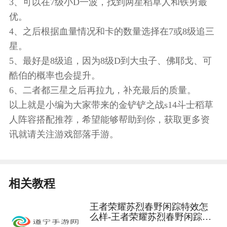
3、可以在7级小D一波，找到两星稻草人和铁男最
优。
4、之后根据血量情况和卡的数量选择在7或8级追三
星。
5、最好是8级追，因为8级D到大虫子、佛耶戈、可
酷伯的概率也会提升。
6、二者都三星之后再拉九，补充最后的质量。
以上就是小编为大家带来的金铲铲之战s14斗士稻草
人阵容搭配推荐，希望能够帮助到你，获取更多资
讯就请关注游戏部落手游。
相关教程
王者荣耀苏烈春野闲踪特效怎
么样-王者荣耀苏烈春野闲踪皮
肤特效展示