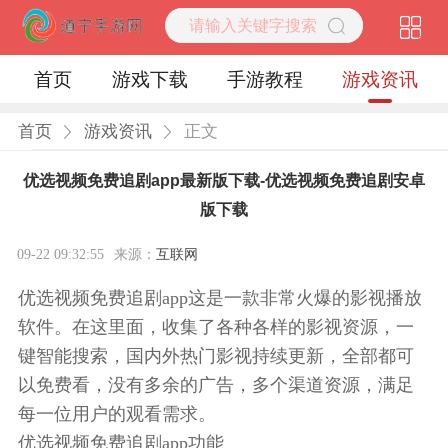
首页
游戏下载
手游教程
游戏资讯
首页
游戏资讯
正文
优选视频免费追剧app最新版下载-优选视频免费追剧安卓
版下载
09-22 09:32:55
来源：
互联网
优选视频免费追剧app这是一款非常火爆的影视播放
软件。在这里面，收集了各种各样的影视资源，一
键智能搜索，国内外热门影视持续更新，全部都可
以免费看，没有多余的广告，多个渠道资源，满足
每一位用户的观看需求。
优选视频免费追剧app功能