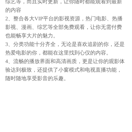
综艺等，而且实时更新，让你随时都能观看到最新
的内容
2、整合各大VIP平台的影视资源，热门电影、热播
影视、漫画、综艺等全部免费观看，让你无需付费
也能畅享大片的魅力。
3、分类功能十分齐全，无论是喜欢追剧的你，还是
热爱电影的你，都能在这里找到心仪的内容。
4、流畅的播放界面和高清画质，更是让你的观影体
验达到极致，还提供了小窗模式和电视直播功能，
随时随地享受影音的乐趣。