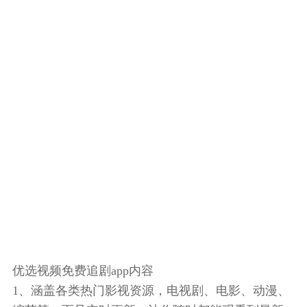
优选视频免费追剧app内容
1、涵盖各类热门影视资源，电视剧、电影、动漫、