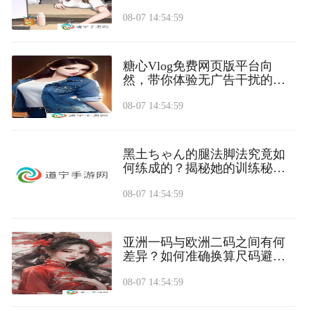
08-07 14:54:59
糖心Vlog免费网页版平台向
然，带你体验无广告干扰的高
清糖心内容分享
08-07 14:54:59
黑土ちゃん的腿法脚法究竟如
何练成的？揭秘她的训练秘诀
与成长历程
08-07 14:54:59
亚洲一码与欧洲二码之间有何
差异？如何准确换算尺码避免
购物误区？
08-07 14:54:59