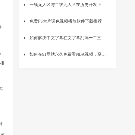
一线无人区与二线无人区在历史开发上有哪些显著不同？
免费PS大片调色视频播放软件下载推荐
种
如何解决中文字幕在文字幕乱码一二三的问题？
，
如何在91网站永久免费看NBA视频，享受精彩赛事？
的排
能
访
过
，可