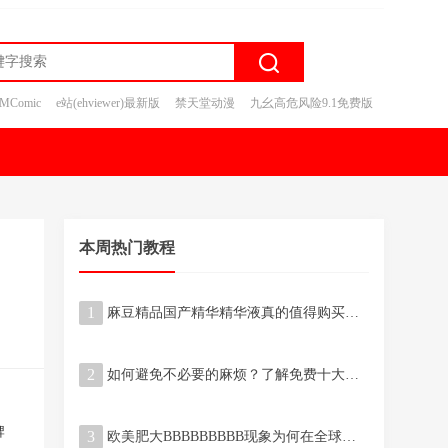
JMComic
e站(ehviewer)最新版
禁天堂动漫
九幺高危风险9.1免费版
本周热门教程
1
麻豆精品国产精华精华液真的值得购买吗？使用效果是否符合预期？
2
如何避免不必要的麻烦？了解免费十大禁止安装应用入口有哪些？
牌
3
欧美肥大BBBBBBBBB现象为何在全球范围内受到热议？