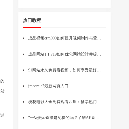
热门教程
成品视频crm999如何提升视频制作与营销效率？
成品网站1.1.719如何优化网站设计并提升用户体验？
91网站永久免费看视频，如何享受最好的观看体验？你需要了解这些！
式的
jmcomic2最新网页入口
人站
樱花电影大全免费观看西瓜：畅享热门樱花电影，轻松免费观看
通过
“一级做ae直播是免费的吗？了解AE直播的真实费用和策略”