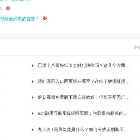
？
为视频爱好者的首选？
更
已满十八带好纸巾会触犯法律吗？这几个方面你必须了解！
漫蛙漫画入口网页版在哪里？详细了解漫蛙漫画的使用方法和入口
蘑菇视频免费版下载安装教程，轻松享受无广告畅快体验
tom御用导航系统提醒页面：为您提供精准的出行导航与安全提醒
九·幺9.1高风险黄是什么？如何有效识别和应对风险挑战？