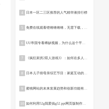
种
4
日本一区二三区推荐的人气精华液排行榜
5
免费在线观看铿锵锵锵锵，无需下载，赶快体验吧！
6
UU帝国专看稀缺视频，为什么这个平台成为视频爱好者的首选？
7
《疯狂厨房2双人游戏3》：如何在多人合作模式中获得胜利？
8
日本儿子猜母亲综艺节目：家庭互动的深情与幽默
9
蜜桃网站的未来发展趋势和创新功能有哪些？
10
如何利用52g我爱搞g52.ppt网页版制作高质量PPT？从模板选择到在线协作，全方位解析