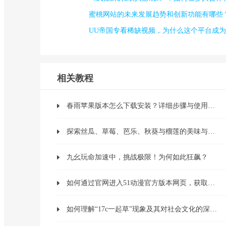
蜜桃网站的未来发展趋势和创新功能有哪些
UU帝国专看稀缺视频，为什么这个平台成
相关教程
春雨苹果版本怎么下载安装？详细步骤与使用体验全解析
探索丝瓜、草莓、芭乐、秋葵与榴莲的美味与营养世界
九幺玩命加速中，挑战极限！为何如此狂飙？
如何通过官网进入51动漫官方版本网页，获取最新动漫资源？
如何理解“17c一起草”现象及其对社会文化的深远影响？