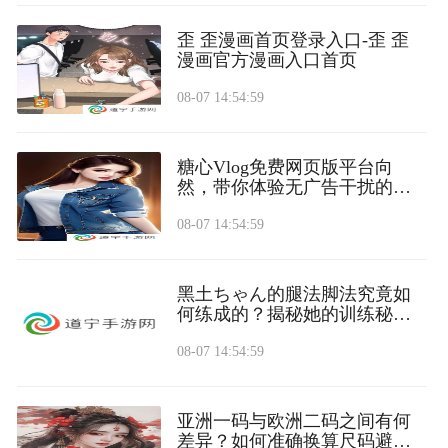
歪 歪漫画首页登录入口-歪 歪
漫画官方漫画入口首页
08-07 14:54:59
糖心Vlog免费网页版平台向
然，带你体验无广告干扰的高
清糖心内容分享
08-07 14:54:59
黑土ちゃん的腿法脚法究竟如
何练成的？揭秘她的训练秘诀
与成长历程
08-07 14:54:59
亚洲一码与欧洲二码之间有何
差异？如何准确换算尺码避免